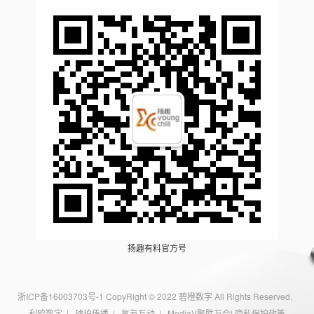
扬趣有料官方号
浙ICP备16003703号-1
CopyRight © 2022 碧橙数字 All Rights Reserved.
利欧数字
|
琥珀传播
|
氩氪互动
|
MediaV聚胜万合
|
隐私保护政策