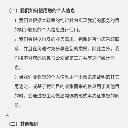
（二）我们如何使用您的个人信息
1.
我们会根据本政策的约定并为实现我们的服务的目
的对所收集的个人信息进行使用。
2.
我们会
根据
自身的
业务
需求，
判断
是否
与
您
采取
联
系
，
并且
在
沟通
时
充分
尊重
您
的
意愿。
除此之外
，我
们
将
不对
您的
信息
与公众或第三方共享这些统计信
息
。
3.
当我们要将您的个人信息用于本政策未载明的其它
用途时，或基于特定目的收集而来的信息用于其他目
的时，会通过您主动做出勾选的形式事先征求您的同
意。
4.
（三）其他规则