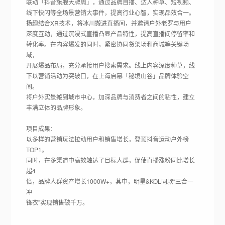
联动「抖音旗舰大牌周」，通过品牌自播、达人种草、短视频、
线下快闪等全场景营销大事件，提高行业心智，实现品效合一。
扬趣结合XR技术，将冰川搬进直播间，并邀请户外老罗与用户
深度互动，通过沉浸式直播凸显产品特性，提高直播间停留率和
转化率。在内容爆发的同时，紧密协同货架场和商城等关键场
域，
开展爆品布局，充分承接用户搜索需求。线上内容深度种草，线
下以营销活动为突破口，在上海启幕「秘境山谷」品牌体验空
间。
将户外实景搬到城市中心，加深品牌与消费者之间的粘性，建立
丰满立体的品牌形象。
项目成果：
以多样的营销玩法拉动用户和销售增长，登顶抖音运动户外榜
TOP1。
同时，在多渠道中高效触达了目标人群，促使直播涨粉同比增长
超4
倍，品牌人群资产增长1000W+，其中，明星&KOL同款“三合一
冲
锋衣”实现销售破千万。