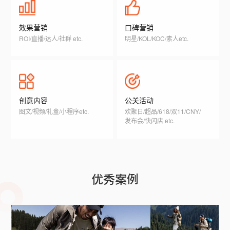
效果营销
口碑营销
ROI/直播/达人/社群 etc.
明星/KOL/KOC/素人etc.
创意内容
公关活动
图文/视频/礼盒/小程序etc.
欢聚日/超品/618/双11/CNY/
发布会/快闪店 etc.
优秀案例