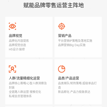
赋能品牌零售运营主阵地
品牌视觉
营销产品
品牌化内容提炼
平台营销IP策略及落地实施
品牌视觉创造
品牌营销Big Day实施
H5设计/装修
人群/流量精细化运营
品类/产品运营
品牌核心策略/心智人群洞察及
品类梯队/矩阵策略 超级单品打
封装
造
全链路人群运营 搜推优化
新品孵化 产品力极致表达
私域会员管理体系