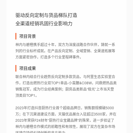
驱动反向定制与货品梯队打造
全渠道经销巩固行业影响力
项目背景
林内与碧橙携手超过十年，双方为深度战路合作伙伴，铸就一系
列的行业标杆成就。在产品反向定制、全域营销、全渠道拓展等
方面紧密协作，打造多个行业里程碑事件。
项目成果
联合林内结合行业趋势反向定制多款货品，与阿里生态实验室合
作，打造出燃热行业双TOP1单品-小蛮腰&C08W，问鼎燃热品类
销售冠军，成为行业经典案例；厨房品类新品“极光”上市当天登
顶类目TOP1。
2023年打造抖音厨热行业首个超级品牌日，销售额规模破5000
万；在下沉渠道建设方面，天猫优品展台入驻超过3500家，并在
2023年荣获F24财年“厨热行业宝藏品牌”的殊荣，进一步验证了
林内与碧橙合作模式的前瞻性和有效性，展现了双方在复杂市场
环境中持续引领创新的非凡能力。