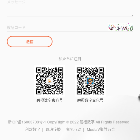
私たちに注目
碧橙数字官方号
碧橙数字文化号
浙ICP备16003703号-1
CopyRight © 2022 碧橙数字 All Rights Reserved.
利欧数字
|
琥珀传播
|
氩氪互动
|
MediaV聚胜万合