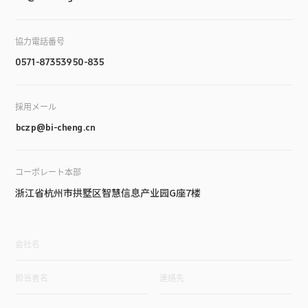
協力電話番号
0571-87353950-835
採用メール
bczp@bi-cheng.cn
コーポレート本部
浙江省杭州市拱墅区智慧信息产业园G座7楼