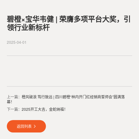
碧橙×宝华韦健 | 荣膺多项平台大奖，引
领行业新标杆
2025-04-01
上一篇：
橙风破浪 笃行致远 | 四川碧橙“林内开门红经销商誓师会”圆满落
幕！
下一篇：
2025开工大吉，金蛇纳福！
返回列表