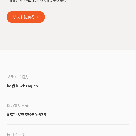
Tmallから7回にわたって6つ星を獲得
リストに戻る
ブランド協力
bd@bi-cheng.cn
協力電話番号
0571-87353950-835
採用メール