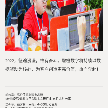
2022，征途漫漫，惟有奋斗。碧橙数字将持续以数
据驱动为核心，为客户创造更高价值，热血奔赴！
前の章：
高价值赋能珠宝品牌
杭州扬趣受邀参加平台珠宝文玩行业“启航计划”分享
次の章：
顧客第一主義」の卓越した実践